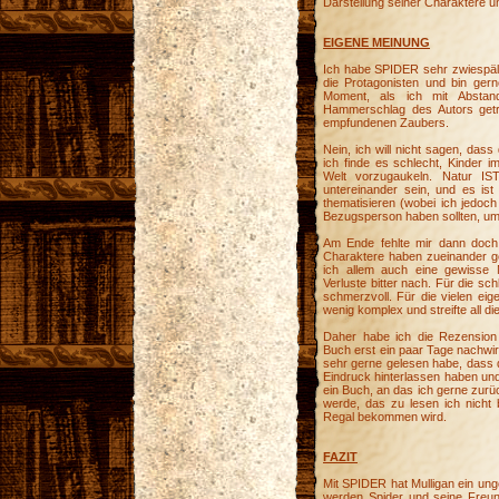
Darstellung seiner Charaktere u
EIGENE MEINUNG
Ich habe SPIDER sehr zwiespälti
die Protagonisten und bin ge
Moment, als ich mit Abstan
Hammerschlag des Autors getr
empfundenen Zaubers.
Nein, ich will nicht sagen, dass
ich finde es schlecht, Kinder i
Welt vorzugaukeln. Natur I
untereinander sein, und es is
thematisieren (wobei ich jedoch
Bezugsperson haben sollten, u
Am Ende fehlte mir dann doch 
Charaktere haben zueinander ge
ich allem auch eine gewisse 
Verluste bitter nach. Für die s
schmerzvoll. Für die vielen eig
wenig komplex und streifte all 
Daher habe ich die Rezension
Buch erst ein paar Tage nachwi
sehr gerne gelesen habe, dass d
Eindruck hinterlassen haben un
ein Buch, an das ich gerne zur
werde, das zu lesen ich nicht 
Regal bekommen wird.
FAZIT
Mit SPIDER hat Mulligan ein un
werden Spider und seine Freund