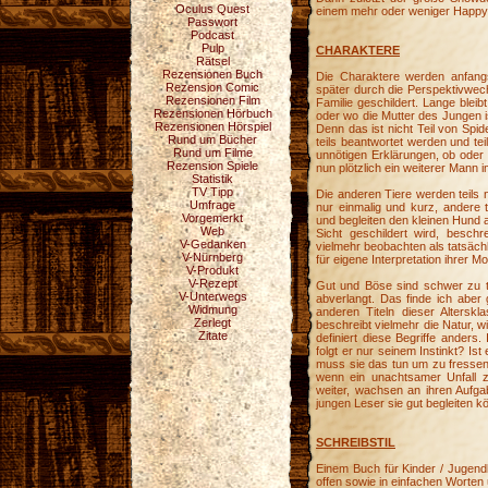
Oculus Quest
einem mehr oder weniger Happy
Passwort
Podcast
Pulp
CHARAKTERE
Rätsel
Rezensionen Buch
Die Charaktere werden anfang
Rezension Comic
später durch die Perspektivwec
Rezensionen Film
Familie geschildert. Lange blei
Rezensionen Hörbuch
oder wo die Mutter des Jungen is
Rezensionen Hörspiel
Denn das ist nicht Teil von Spi
Rund um Bücher
teils beantwortet werden und te
Rund um Filme
unnötigen Erklärungen, ob oder
Rezension Spiele
nun plötzlich ein weiterer Mann
Statistik
TV Tipp
Die anderen Tiere werden teils
Umfrage
nur einmalig und kurz, andere
Vorgemerkt
und begleiten den kleinen Hund 
Web
Sicht geschildert wird, besch
V-Gedanken
vielmehr beobachten als tatsäch
V-Nürnberg
für eigene Interpretation ihrer 
V-Produkt
V-Rezept
Gut und Böse sind schwer zu tr
V-Unterwegs
abverlangt. Das finde ich aber
Widmung
anderen Titeln dieser Altersk
Zerlegt
beschreibt vielmehr die Natur, wi
Zitate
definiert diese Begriffe anders
folgt er nur seinem Instinkt? Ist
muss sie das tun um zu fressen
wenn ein unachtsamer Unfall z
weiter, wachsen an ihren Aufga
jungen Leser sie gut begleiten k
SCHREIBSTIL
Einem Buch für Kinder / Jugend
offen sowie in einfachen Worten