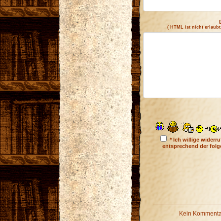
( HTML ist
nicht
erlaubt
* Ich willige wider
entsprechend der fol
Kein Kommentar