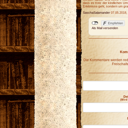
dass es trotz der kindlichen Um
Erlebnisse geht, sondern um gra
SaschaSalamander
07.05.2018,
Als Mail versenden
Komm
Die Kommentare werden redak
Freischalt
De
(Wird