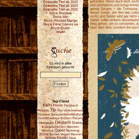
gefunden. Wenn doch bloß nicht 
Gelesene Titel ab 2015
und unerfahren und bringt immer
Gelesene Titel ab 2020
genug Sorgen – die Trennung 
Gelesene Titel ab 2025
dieser Junge, der ihm das Lebe
Rezis Romane
recht, und Spider wird gar nicht 
Rezis Mix
Spider sollte einfach davonlauf
Rezis Hörspiel Manga
Weg gehen, um zu verstehen, das
Rezis Filme Games ua
über alles liebt, sondern ihn auc
Rezis Queer
Vegan
Es wird in allen
Einträgen gesucht.
Tag-Cloud
Krimi
Horror
Fachbuch
Tip
Religion
Öko
Verschwörung
Dystopie
BewusstSein
Mindfuck
FoundFootage
Kochen
Frauen
Deutsch
Drama
Abenteuer
Kurzgeschichten
Märchen
Queer
Mindf*ck
Nürnberg
BDSM
Games
Vegan
Männer
Schräg
Kinder
Tiere