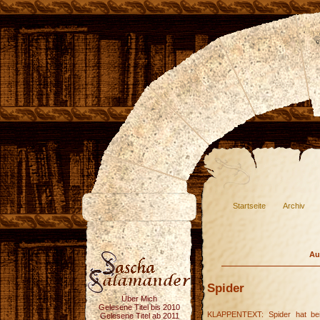
Startseite
Archiv
Au
Spider
Über Mich
Gelesene Titel bis 2010
KLAPPENTEXT: Spider hat bei
Gelesene Titel ab 2011