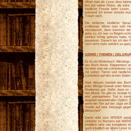
öffnet man als Leser dem kleine
ihm auf seiner Reise, als wäre
kindliche Freude beim Lesen, 
während ich immer ernster wur
Trauer wich.
Die einfache, kindliche Spr
schlimmer. Wenn man sein Her
einzulassen, dann kommen die
gebe zu, ich war zu Beginn schoc
wirklich richtig gelesen hatte
pausieren. Danach las ich den R
mich nicht mehr wirklich so gan
GENRE / THEMEN / ZIELGRU
Es ist ein Kinderbuch. Allerdings
das Buch heran. Klappentext un
bei dem man ein zufriedenes Läc
mit süßen Tieren und niedliche
zumindest auf den ersten Seiten d
Statt dessen handelt das Buc
jeder Menge Gewalt unter Mensc
Realismus pur. Dafür, dass es e
den Mund. So gibt es brutale K
und unerwarteten Tod in ziemli
langsam verendenden Opfern. Es 
wenn ein Tier auf der Jagd ein 
Hunde auf eine Hetzjagd gegen
Menschen".
Damit reiht sich SPIDER wenig
vielmehr zu Büchern wie WATE
inhaltlich sehr viel komplexer 
auch inhaltlich an ältere Leser r