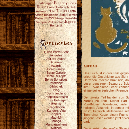
Fantasy
Erfahrungen
Sci-Fi
Reihe
Comic
Historisch
Dark
Thriller
Erotik
Animation
Film
Serie
Action
Biographie
Fremde
Humor
Kultur
Manga
Komödie
Jugend
Vampire
Philosophie
Romantik
1. und letzter Satz
Aktuelles
Auf der Suche
Autoren
Awards
AUFBAU
Bento-Gäste
Bento Galerie
Das Buch ist in drei Teile gegli
Bento Rezepte
erlebt die Geschichte aus Sicht
Bento Sonstiges
Herrchen, möchte brav sein, do
Interview
Leser baut einen Bezug zu Spid
Bibliothek
ihm. Erwachsene Leser können 
Blog
einige seiner tierischen Freunde 
Buchhandlung
Doppelrezension
Der zweite Teil handelt von S
Eure Beiträge
zurück zu Tom. Dieser Part h
Events
RoadMovie: Abenteuer, viel
Fragebogen
heftigste Abschnitt, in dem er mi
Kahdors Vlog
ist im Tierreich stellenweise se
Kapitel
Tom, einer Katze, einem Fuchs 
MachMit
jüngere Leser werden jetzt erke
Manga
darf.
Mangatainment
Notizen
Dann zuletzt der große Showd