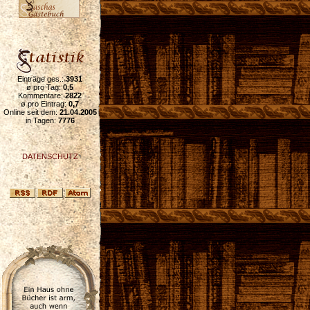
Einträge ges.:
3931
ø pro Tag:
0,5
Kommentare:
2822
ø pro Eintrag:
0,7
Online seit dem:
21.04.2005
in Tagen:
7776
DATENSCHUTZ