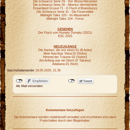
Die schwarze Serie 29 - Der Wunschbrunnen
Die schwarze Serie 30 - Alberics Vermächtnis
Dreamland Grusel 71 - D Fluch d Bransburys
Die Schwarze Serie 31 - Die Feuerstätte
Midnight Tales 103 - Im Mauerwerk
Midnight Tales 104 - Ferox
GESEHEN
Der Fluch von Humpty Dumpty (2021)
ESC 2025
NEUZUGÄNGE
Die Narben, die uns einen 01 (B Arias)
Mein Nachbar Yokai 02 (Noho)
Himmel der Träume 02 (Yudori)
Am Anfang war ein Strich (F Takano)
Adabana 01 (Non)
SaschaSalamander
18.05.2025, 21.35
Als Mail versenden
Kommentare hinzufügen
r
Die Kommentare werden redaktionell verwaltet und erscheinen erst nach
Freischalten durch den Bloginhaber.