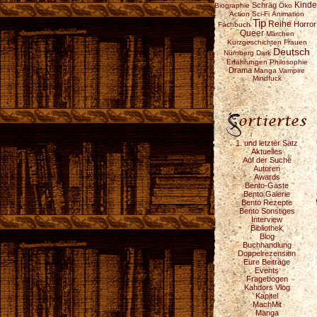
Schräg
Kinde
Biographie
Öko
Action
Sci-Fi
Animation
Tip
Reihe
Horror
Fachbuch
Queer
Märchen
Kurzgeschichten
Frauen
Deutsch
Nürnberg
Dark
Erfahrungen
Philosophie
Drama
Manga
Vampire
Mindfuck
1. und letzter Satz
Aktuelles
Auf der Suche
Autoren
Awards
Bento-Gäste
Bento Galerie
Bento Rezepte
Bento Sonstiges
Interview
Bibliothek
Blog
Buchhandlung
Doppelrezension
Eure Beiträge
Events
Fragebogen
Kahdors Vlog
Kapitel
MachMit
Manga