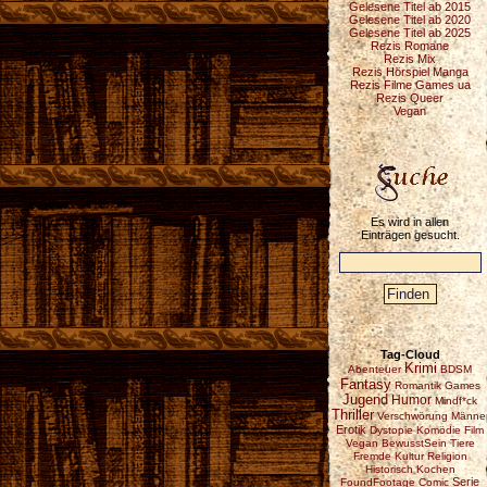
Gelesene Titel ab 2015
Gelesene Titel ab 2020
Gelesene Titel ab 2025
Rezis Romane
Rezis Mix
Rezis Hörspiel Manga
Rezis Filme Games ua
Rezis Queer
Vegan
Es wird in allen
Einträgen gesucht.
Tag-Cloud
Krimi
Abenteuer
BDSM
Fantasy
Romantik
Games
Jugend
Humor
Mindf*ck
Thriller
Verschwörung
Männe
Erotik
Dystopie
Komödie
Film
Vegan
BewusstSein
Tiere
Fremde Kultur
Religion
Historisch
Kochen
Serie
FoundFootage
Comic