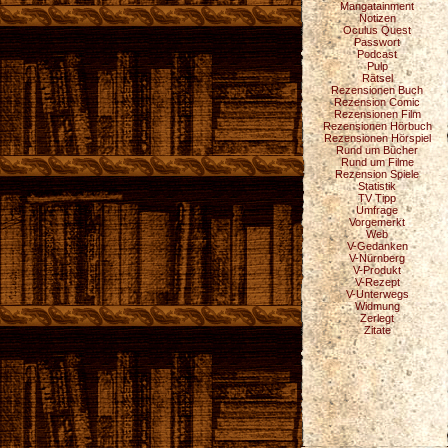
Mangatainment
Notizen
Oculus Quest
Passwort
Podcast
Pulp
Rätsel
Rezensionen Buch
Rezension Comic
Rezensionen Film
Rezensionen Hörbuch
Rezensionen Hörspiel
Rund um Bücher
Rund um Filme
Rezension Spiele
Statistik
TV Tipp
Umfrage
Vorgemerkt
Web
V-Gedanken
V-Nürnberg
V-Produkt
V-Rezept
V-Unterwegs
Widmung
Zerlegt
Zitate