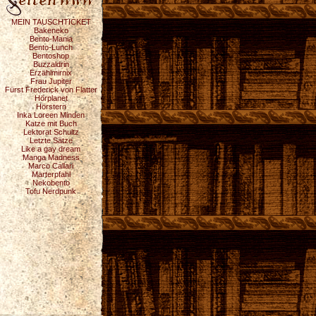
MEIN TAUSCHTICKET
Bakeneko
Bento-Mania
Bento-Lunch
Bentoshop
Buzzaldrin
Erzählmirnix
Frau Jupiter
Fürst Frederick von Flatter
Hörplanet
Hörstern
Inka Loreen Minden
Katze mit Buch
Lektorat Schultz
Letzte Sätze
Like a gay dream
Manga Madness
Marco Callari
Marterpfahl
Nekobento
Tofu Nerdpunk