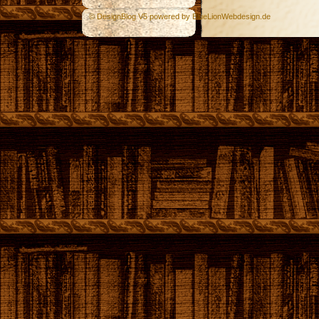
© DesignBlog V5 powered by BlueLionWebdesign.de