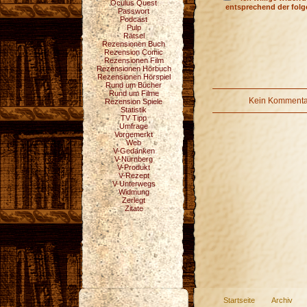
Oculus Quest
entsprechend der fol
Passwort
Podcast
Pulp
Rätsel
Rezensionen Buch
Rezension Comic
Rezensionen Film
Rezensionen Hörbuch
Rezensionen Hörspiel
Rund um Bücher
Rund um Filme
Kein Kommentar
Rezension Spiele
Statistik
TV Tipp
Umfrage
Vorgemerkt
Web
V-Gedanken
V-Nürnberg
V-Produkt
V-Rezept
V-Unterwegs
Widmung
Zerlegt
Zitate
Startseite
Archiv