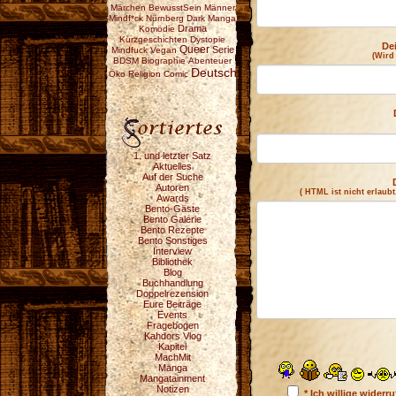
Märchen
BewusstSein
Männer
Mindf*ck
Nürnberg
Dark
Manga
Drama
Komödie
Kurzgeschichten
Dystopie
De
Queer
Serie
Mindfuck
Vegan
(Wird
BDSM
Biographie
Abenteuer
Deutsch
Öko
Religion
Comic
1. und letzter Satz
Aktuelles
Auf der Suche
Autoren
( HTML ist
nicht
erlaubt
Awards
Bento-Gäste
Bento Galerie
Bento Rezepte
Bento Sonstiges
Interview
Bibliothek
Blog
Buchhandlung
Doppelrezension
Eure Beiträge
Events
Fragebogen
Kahdors Vlog
Kapitel
MachMit
Manga
Mangatainment
Notizen
* Ich willige wider