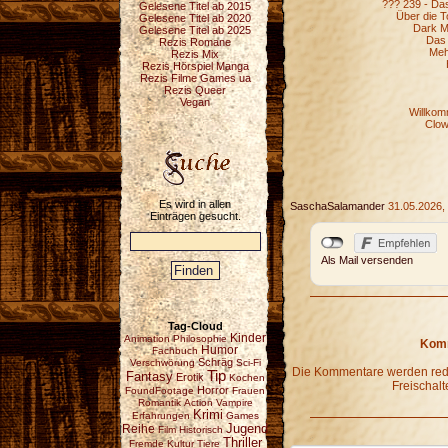
??? 239 - Da
Gelesene Titel ab 2015
Über die T
Gelesene Titel ab 2020
Dark My
Gelesene Titel ab 2025
Das 
Rezis Romane
Meh
Rezis Mix
Rezis Hörspiel Manga
Rezis Filme Games ua
Rezis Queer
Vegan
Willkom
Clow
Es wird in allen
SaschaSalamander
31.05.2026,
Einträgen gesucht.
Als Mail versenden
Tag-Cloud
Kinder
Animation
Philosophie
Komm
Humor
Fachbuch
Schräg
Verschwörung
Sci-Fi
Die Kommentare werden redak
Tip
Fantasy
Erotik
Kochen
Freischalt
Horror
FoundFootage
Frauen
Romantik
Action
Vampire
Krimi
Erfahrungen
Games
Reihe
Jugend
Film
Historisch
Thriller
Fremde Kultur
Tiere