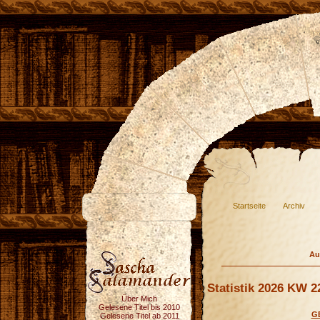
Startseite
Archiv
Au
Statistik 2026 KW 2
Über Mich
Gelesene Titel bis 2010
G
Gelesene Titel ab 2011