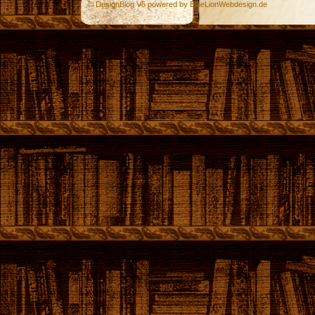
© DesignBlog V5 powered by BlueLionWebdesign.de