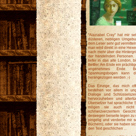
"Alaziabel Cray" hat mir se
düsteren, nebligen Umgeb
dem Leser sehr gut vermittel
man wird direkt in eine Hexe
nach mehr über die Hinterg
der handelnden Personen. S
tiefer in das alte London, 
Bettler. Am Ende ein prächti
angenehmes Ende. B
Spannungsbogen kann di
herangezogen werden ;-)
Das Einzige, das mich oft 
bestehen vor allem in un
Dialoge und Schlüsselsze
hervorzuheben und altertü
Übersetzer hat sprachliche 
mögen sie auch nicht u
schmerzverzerrtem Gesic
deswegen beiseite legen zu m
pingelig und verderbe mir se
Büchern), oder sie haben sic
den Text geschlichen ...