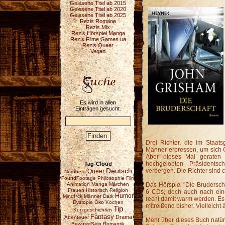
Gelesene Titel ab 2015
Gelesene Titel ab 2020
Gelesene Titel ab 2025
Rezis Romane
Rezis Mix
Rezis Hörspiel Manga
Rezis Filme Games ua
Rezis Queer
Vegan
Es wird in allen
Einträgen gesucht.
Drei Richter, die im Staats
Männer erpressen, um sich G
Aber dieses Mal geraten 
hochgelobten Präsidentsc
Tag-Cloud
Deutsch
verbergen. Die Richter sind cl
Queer
Nürnberg
FoundFootage
Philosophie
Film
Das Hörspiel "Die Brudersch
Animation
Manga
Märchen
Frauen
Historisch
Religion
6 CDs, doch auch nach eine
Humor
Mindf*ck
Männer
Dark
recht damit warm werden. Es 
Dystopie
Öko
Kochen
mitreißend bisher. Vielleicht 
Tip
Kurzgeschichten
Fantasy
Drama
Abenteuer
Mehr über dieses Buch natür
BewusstSein
Romantik