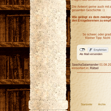
Die Antwort gerne auch mit
gesamten Geschichte :-)
Wie gelingt es dem zweitg
den Erstgeborenen zu emp
So schwer, oder grad
Kleiner Tipp: Nicht
Als Mail versenden
SaschaSalamander
01.08.20
einsortiert in:
Rätsel
Startseite
Archiv