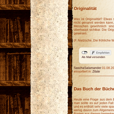
Originalität
Was ist Originalität? Etwa
nicht genannt werden kann, 
Menschen gewöhnlich sin
überhaupt sichtbar. Die Or
gewesen.
(F. Nietzsche, Die fröhliche 
Als Mail versenden
SaschaSalamander
01.08.20
einsortiert in:
Zitate
Das Buch der Büch
Heute eine Frage aus dem B
man sollte es auf jeden Fall
und es enthält sehr viele s
wenig davon zum Allgemeinw
Fragen aus diesem bemerke