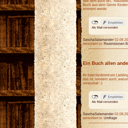
Wie dem auch sei, "Alaizabel 
Buch aus dem Genre Kinder- 
erinnern werde.
Als Mail versenden
SaschaSalamander
02.08.20
einsortiert in:
Rezensionen B
Ein Buch allen and
Ihr habt bestimmt ein Liebli
das ist, sondern auch, waru
voraushat :-)
Als Mail versenden
SaschaSalamander
02.08.20
einsortiert in:
Umfrage