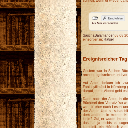
schnell, wenn er wieder da is
Als Mail versenden
SaschaSalamander
03.08.20
einsortiert in:
Rätsel
Ereignisreicher Tag
Gestern war in Sachen Büch
recht ereignisreicher und vor
Auf Arbeit bekam ich zwe
Fantasyfilmfest in Nürnberg 
darauf, heute Abend geht es 
Dann nach der Arbeit in di
Bücherei den Vorsatz "so wen
wo mir eher nach Lesen und 
der Arbeit. Und so schaufelt
dem anderen in meinen Kor
klein? Gut, er wurde immer 
das hat ja nichts zu sagen
komplett, ein Hörbuch vo