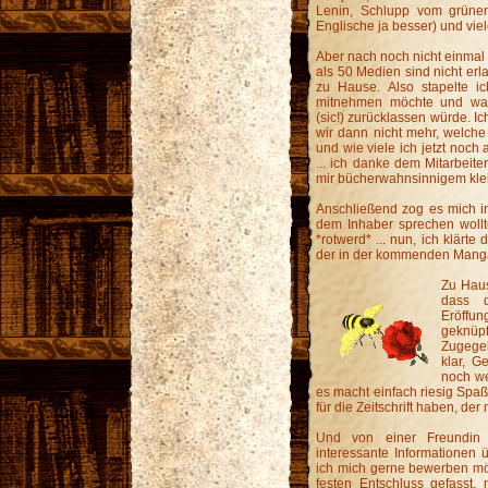
Lenin, Schlupp vom grünen 
Englische ja besser) und vie
Aber nach noch nicht einmal d
als 50 Medien sind nicht erl
zu Hause. Also stapelte i
mitnehmen möchte und was
(sic!) zurücklassen würde. I
wir dann nicht mehr, welche 
und wie viele ich jetzt noch
... ich danke dem Mitarbeite
mir bücherwahnsinnigem kle
Anschließend zog es mich in
dem Inhaber sprechen wollt
*rotwerd* ... nun, ich klärte
der in der kommenden Manga
Zu Haus
dass d
Eröffun
geknüp
Zugegeb
klar, G
noch we
es macht einfach riesig Spaß
für die Zeitschrift haben, der m
Und von einer Freundin
interessante Informationen 
ich mich gerne bewerben möc
festen Entschluss gefasst