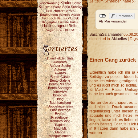
Zeit zum Schreiben habe ;-)
Kinder
Verschwörung
Comic
Krimi
Serie
Schräg
Komödie
Horror
Tiere
Games
Erfahrungen
Vampire
Action
Erotik
Fachbuch
Mindfuck
Als Mail versenden
Biographie
Fremde Kultur
Thriller
Jugend
Reihe
Vegan
Sci-Fi
BDSM
SaschaSalamander
05.08.20
einsortiert in:
Aktuelles
|
Tags
1. und letzter Satz
Einen Gang zurück
Aktuelles
Auf der Suche
Autoren
Eigentlich habe ich mir j
Awards
Beiträge zu posten. Ideen hä
Bento-Gäste
Bento Galerie
habe ich wieder genügend 
Bento Rezepte
und es juckt mich so richti
Bento Sonstiges
für MachMit, Rätsel, Umfrag
Interview
habe ich auch gesammelt, sol
Bibliothek
Blog
Nur an der Zeit hapert es ..
Buchhandlung
Doppelrezension
und nicht in Druck ausarte
Eure Beiträge
regelmässig unter diesen zu 
Events
abquäle und mich hetze, w
Fragebogen
liegen, lasse ich es lieber 
Kahdors Vlog
einen Beitrag. Oder, falls ic
Kapitel
in 9 Tagen dann habe ich U
MachMit
Manga
werden ...
Mangatainment