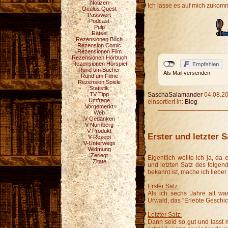
Notizen
Ich lasse es auf mich zukomm
Oculus Quest
Passwort
Podcast
Pulp
Rätsel
Rezensionen Buch
Rezension Comic
Rezensionen Film
Rezensionen Hörbuch
Rezensionen Hörspiel
Rund um Bücher
Als Mail versenden
Rund um Filme
Rezension Spiele
Statistik
TV Tipp
SaschaSalamander
04.08.20
Umfrage
einsortiert in:
Blog
Vorgemerkt
Web
V-Gedanken
V-Nürnberg
V-Produkt
Erster und letzter S
V-Rezept
V-Unterwegs
Widmung
Zerlegt
Eigentlich wollte ich ja, da
Zitate
und letzten Satz des folge
bekannt ist, mache ich lieber 
Erster Satz:
Als ich sechs Jahre alt wa
Urwald, das "Erlebte Geschich
Letzter Satz:
Dann seid so gut und lasst mi