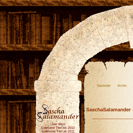
Startseite
Archiv
SaschaSalamander -
Über Mich
Gelesene Titel bis 2010
Gelesene Titel ab 2011