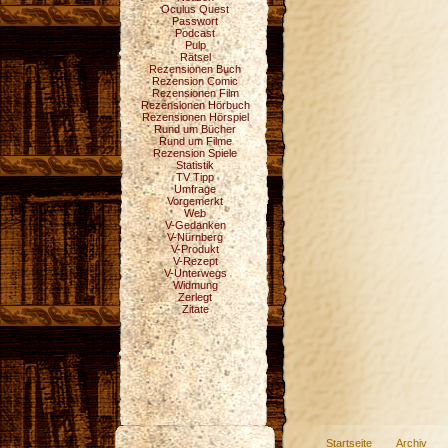
Oculus Quest
Passwort
Podcast
Pulp
Rätsel
Rezensionen Buch
Rezension Comic
Rezensionen Film
Rezensionen Hörbuch
Rezensionen Hörspiel
Rund um Bücher
Rund um Filme
Rezension Spiele
Statistik
TV Tipp
Umfrage
Vorgemerkt
Web
V-Gedanken
V-Nürnberg
V-Produkt
V-Rezept
V-Unterwegs
Widmung
Zerlegt
Zitate
Startseite
Archiv