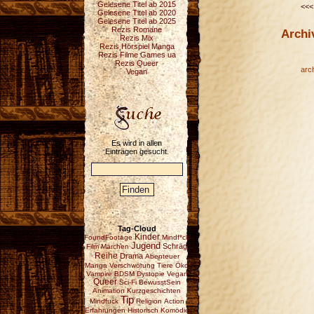
Gelesene Titel ab 2015
<<<
Gelesene Titel ab 2020
Gelesene Titel ab 2025
Rezis Romane
Archi
Rezis Mix
Rezis Hörspiel Manga
Rezis Filme Games ua
Rezis Queer
arc
Vegan
Es wird in allen
Einträgen gesucht.
Tag-Cloud
Kinder
FoundFootage
Mindf*ck
Jugend
Schräg
Film
Märchen
Reihe
Drama
Abenteuer
Manga
Verschwörung
Tiere
Öko
Vampire
BDSM
Dystopie
Vegan
Queer
Sci-Fi
BewusstSein
Animation
Kurzgeschichten
Tip
Mindfuck
Religion
Action
Erfahrungen
Historisch
Komödie