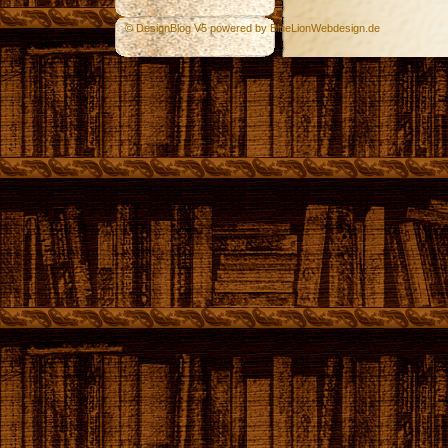
© DesignBlog V5 powered by BlueLionWebdesign.de