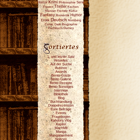
Krimi
Horror
Serie
Philosophie
Thriller
Frauen
Kochen
Männer
Fremde Kultur
Fantasy
Humor
Romantik
Deutsch
Erotik
Nürnberg
Comic
Dark
Biographie
Fachbuch
Games
1. und letzter Satz
Aktuelles
Auf der Suche
Autoren
Awards
Bento-Gäste
Bento Galerie
Bento Rezepte
Bento Sonstiges
Interview
Bibliothek
Blog
Buchhandlung
Doppelrezension
Eure Beiträge
Events
Fragebogen
Kahdors Vlog
Kapitel
MachMit
Manga
Mangatainment
Notizen