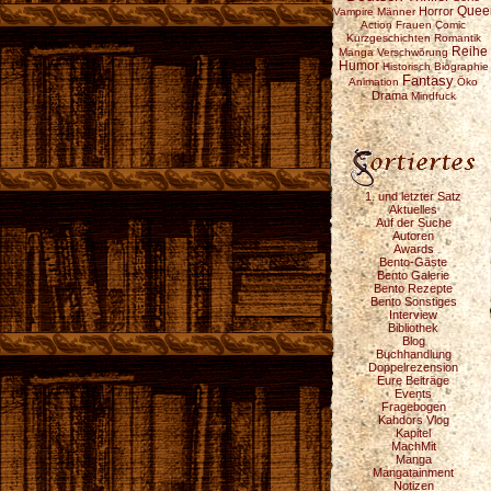
Horror
Quee
Vampire
Männer
Action
Frauen
Comic
Kurzgeschichten
Romantik
Reihe
Manga
Verschwörung
Humor
Historisch
Biographie
Fantasy
Animation
Öko
Drama
Mindfuck
1. und letzter Satz
Aktuelles
Auf der Suche
Autoren
Awards
Bento-Gäste
Bento Galerie
Bento Rezepte
Bento Sonstiges
Interview
Bibliothek
Blog
Buchhandlung
Doppelrezension
Eure Beiträge
Events
Fragebogen
Kahdors Vlog
Kapitel
MachMit
Manga
Mangatainment
Notizen