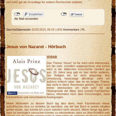
sich sehr gut als Grundlage für weitere Recherchen anbietet.
Als Mail versenden
SaschaSalamander
20.03.2013, 09.19
|
(0/0)
Kommentare
|
PL
Jesus von Nazaret - Hörbuch
VORAB
Das Thema "Jesus" ist für mich sehr interessant.
Ich bin sehr christlich aufgewachsen und kenne
mich in der biblischen Geschichte ziemlich gut
aus. 20 Jahre lang gab es fast nichts anderes.
Der Religion bin ich nicht abgeneigt, ihre
Umsetzung heutzutage allerdings sehe ich
äußerst kritisch (aber das ist ein langes Thema,
das nicht in diese Rezension gehört). Doch noch
immer interessiere ich mich sehr für die
Hintergründe der Bibel, lese sowohl Fachbücher
hierzu, informiere mich über Forschungen, neue
Erkenntnisse und verschiedene Auslegungen.
Meine Motivation zu diesem Buch lag also darin, mein Fachwissen etwas
aufzufrischen bzw zu vertiefen (je nachdem, wie tief das Buch in seinen Inhalten
gehen würde, das konnte ich zuvor natürlich nicht wissen). Meine Sorge lag darin,
dass es womöglich versuchen könnte zu missionieren, dass es überchristlich sein
könnte und die Inhalte weniger kritisch beleuchtet als vielmehr glorifiziert und nicht