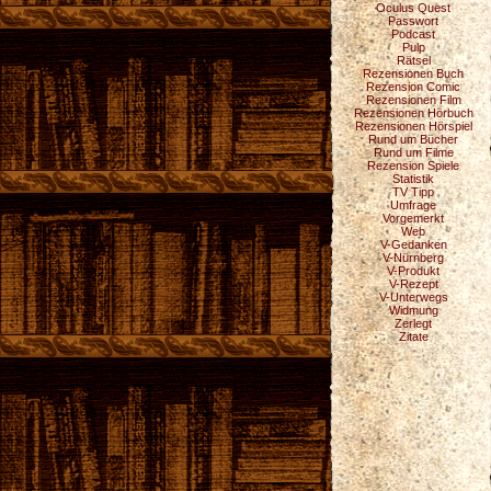
Oculus Quest
Passwort
Podcast
Pulp
Rätsel
Rezensionen Buch
Rezension Comic
Rezensionen Film
Rezensionen Hörbuch
Rezensionen Hörspiel
Rund um Bücher
Rund um Filme
Rezension Spiele
Statistik
TV Tipp
Umfrage
Vorgemerkt
Web
V-Gedanken
V-Nürnberg
V-Produkt
V-Rezept
V-Unterwegs
Widmung
Zerlegt
Zitate