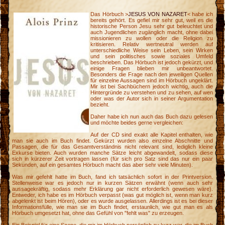
Das Hörbuch >
JESUS VON NAZARET
< habe ich
bereits gehört. Es gefiel mir sehr gut, weil es die
historische Person Jesu sehr gut beleuchtet und
auch Jugendlichen zugänglich macht, ohne dabei
missionieren zu wollen oder die Religion zu
kritisieren. Relativ wertneutral werden auf
unterschiedliche Weise sein Leben, sein Wirken
und sein politisches sowie soziales Umfeld
beschrieben. Das Hörbuch ist jedoch gekürzt, und
einige Fragen blieben mir unbeantwortet.
Besonders die Frage nach den jeweiligen Quellen
für einzelne Aussagen sind im Hörbuch ungeklärt.
Mir ist bei Sachbüchern jedoch wichtig, auch die
Hintergründe zu verstehen und zu sehen, auf wen
oder was der Autor sich in seiner Argumentation
bezieht.
Daher habe ich nun auch das Buch dazu gelesen
und möchte beides gerne vergleichen:
Auf der CD sind exakt alle Kapitel enthalten, wie
man sie auch im Buch findet. Gekürzt wurden also einzelne Abschnitte und
Passagen, die für das Gesamtverständnis nicht relevant sind, lediglich kleine
Exkurse bieten. Auch wurden manche Sätze leicht abgewandelt, sodass diese
sich in kürzerer Zeit vortragen lassen (für sich pro Satz sind das nur ein paar
Sekunden, auf ein gesamtes Hörbuch macht das aber sehr viele Minuten).
Was mir gefehlt hatte im Buch, fand ich tatsächlich sofort in der Printversion.
Stellenweise war es jedoch nur in kurzen Sätzen erwähnt (wenn auch sehr
aussagekräftig, sodass mehr Erklärung gar nicht erforderlich gewesen wäre).
Entweder, ich habe es im Hörbuch verpasst (was gut möglich ist, wenn man kurz
abgelenkt ist beim Hören), oder es wurde ausgelassen. Allerdings ist es bei dieser
Informationsfülle, wie man sie im Buch findet, erstaunlich, wie gut man es als
Hörbuch umgesetzt hat, ohne das Gefühl von "fehlt was" zu erzeugen.
Ein Beispiel für eine Szene, die mir im Hörbuch persönlich zu kurz war, die im Buch