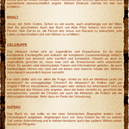
ausreichend wissenschaftlich angeht. Meinen Eindruck möchte ich hier nun
schildern:
INHALT
Jesus, der Sohn Gottes. Schon so viel wurde, auch unabhängig von der Bibel,
über ihn geschrieben. Auch das Buch von Alois Prinz befasst sich mit seiner
Person. Sein Ziel ist es, die Person des Jesus von Nazaret zu beleuchten, sein
Leben zu beschreiben und sein Wirken zu schildern.
ZIELGRUPPE
Das Hörbuch richtet sich an Jugendliche und Erwachsene. Es ist ohne
komplizierte Fachbegriffe und erläutert die komplexen Zusammenhänge einfach,
verständlich und dennoch sehr sachlich und kompetent. Obwohl es auch an
Jugendliche gerichtet ist, muss man sich als Erwachsener nicht unterfordert
fühlen. Es werden viele interessanten Fakten und Informationen geboten, die auch
bibelkundigen Hörern neu sind und mit denen man manche Inhalte des Wirkens
Jesu danach wesentlich besser versteht.
Für mich stellte sich vor allem die Frage: richtet es sich an bibelfeste Leute mit
Vorwissen? An strenggläubige Christen? An Atheisten? An Kritiker oder gar
Gegner? Will es missionieren, überzeugen oder einfach nur informieren? Und ich
war während des Hörens sehr angetan, denn der Autor versteht es, geschickt alle
anzusprechen, sowohl die Christen wie auch die Atheisten, die Kritiker wie die
überzeugten Anhänger. Mehr dazu im Punkt der Umsetzung.
AUFBAU
Das Buch ist, wie sollte es bei einer historischen Biographie anders sein,
chronologisch aufgebaut. Angefangen kurz vor Jesu Geburt bis hin zu seinem
Tod, seiner Auferstehung und in kleinen Ansätzen auch das spätere Wirken seiner
Apostel ab Pfingsten.