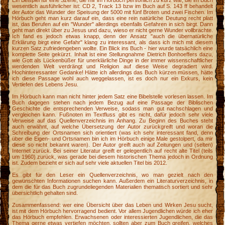
wesentlich ausführlicher ist: CD 2, Track 13 bzw im Buch auf S. 143 ff behandelt
der Autor das Wunder der Speisung der 5000 mit fünf Broten und zwei Fischen. Im
Hörbuch geht man kurz darauf ein, dass eine rein natürliche Deutung recht platt
ist, das Berufen auf ein "Wunder" allerdings ebenfalls Gefahren in sich birgt. Dann
geht man direkt über zu Jesus und dazu, wieso er nicht gerne Wunder vollbrachte.
Ich fand es jedoch etwas knapp, denn der Ansatz "auch die übernatürliche
Erklärung birgt eine Gefahr" klang zu interessant, als dass ich mich mit diesem
kurzen Satz zufriedengeben wollte. Ein Blick ins Buch - hier wurde tatsächlich eine
komplette Seite gekürzt. Inhalt ist eine Stellungnahme Dietrich Bonhoeffers dazu,
wie Gott als Lückenbüßer für unerklärliche Dinge in der immer wissenschaftlicher
werdenden Welt verdrängt und Religion auf diese Weise degradiert wird.
Hochinteressanter Gedanke! Hätte ich allerdings das Buch kürzen müssen, hätte
ich diese Passage wohl auch weggelassen, ist es doch nur ein Exkurs, kein
Vertiefen des Lebens Jesu.
Im Hörbuch kann man nicht hinter jedem Satz eine Bibelstelle vorlesen lassen. Im
Buch dagegen stehen nach jedem Bezug auf eine Passage der Biblischen
Geschichte die entsprechenden Verweise, sodass man gut nachschlagen und
vergleichen kann. Fußnoten im Textfluss gibt es nicht, dafür jedoch sehr viele
Verweise auf das Quellenverzeichnis im Anhang. Zu Beginn des Buches steht
auch erwähnt, auf welche Übersetzung der Autor zurückgreift und woran die
Schreibung der Ortsnamen sich orientiert (was ich sehr interessant fand, denn
über die Eigen- und Ortsnamen bin ich im Hörbuch einige Male gestolpert, da mir
diese so nicht bekannt waren). Der Autor greift auch auf Zeitungen und (selten)
Internet zurück. Bei seiner Literatur greift er gelegentlich auf recht alte Titel (teils
um 1960) zurück, was gerade bei diesem historischen Thema jedoch in Ordnung
ist. Zudem bezieht er sich auf sehr viele aktuellen Titel bis 2012.
Es gibt für den Leser ein Quellenverzeichnis, wo man gezielt nach den
gewünschten Informationen suchen kann. Außerdem ein Literaturverzeichnis, in
dem die für das Buch zugrundeliegenden Materialien thematisch sortiert und sehr
übersichtlich gehalten sind.
Zusammenfassend: wer eine Übersicht über das Leben und Wirken Jesu sucht,
ist mit dem Hörbuch hervorragend bedient. Vor allem Jugendlichen würde ich eher
das Hörbuch empfehlen. Erwachsenen oder interessierten Jugendlichen, die das
Thema gerne etwas vertiefen möchten, sollten aber zum Buch greifen, welches