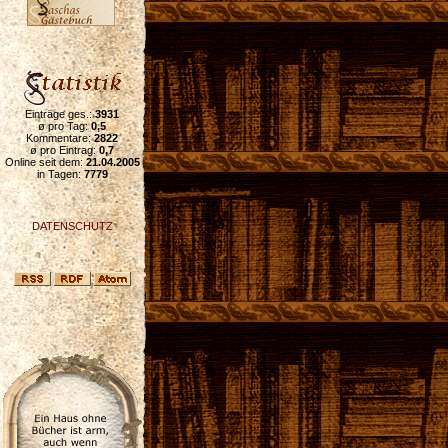
Einträge ges.:
3931
ø pro Tag:
0,5
Kommentare:
2822
ø pro Eintrag:
0,7
Online seit dem:
21.04.2005
in Tagen:
7779
DATENSCHUTZ