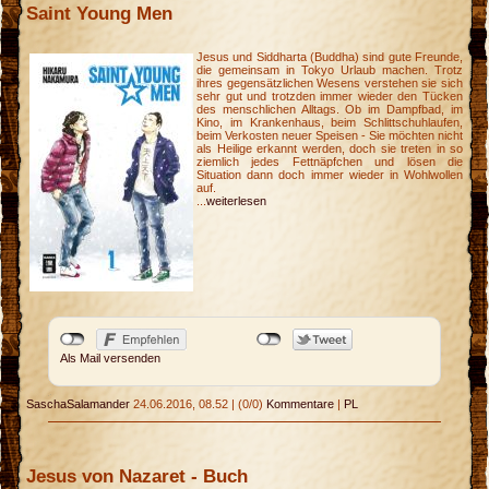
Saint Young Men
Jesus und Siddharta (Buddha) sind gute Freunde,
die gemeinsam in Tokyo Urlaub machen. Trotz
ihres gegensätzlichen Wesens verstehen sie sich
sehr gut und trotzden immer wieder den Tücken
des menschlichen Alltags. Ob im Dampfbad, im
Kino, im Krankenhaus, beim Schlittschuhlaufen,
beim Verkosten neuer Speisen - Sie möchten nicht
als Heilige erkannt werden, doch sie treten in so
ziemlich jedes Fettnäpfchen und lösen die
Situation dann doch immer wieder in Wohlwollen
auf.
...
weiterlesen
Als Mail versenden
SaschaSalamander
24.06.2016, 08.52
|
(0/0)
Kommentare
|
PL
Jesus von Nazaret - Buch