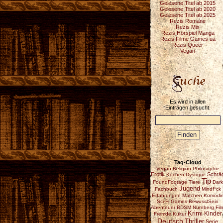
Gelesene Titel ab 2015
Gelesene Titel ab 2020
Gelesene Titel ab 2025
Rezis Romane
Rezis Mix
Rezis Hörspiel Manga
Rezis Filme Games ua
Rezis Queer
Vegan
Es wird in allen
Einträgen gesucht.
Tag-Cloud
Vegan
Religion
Philosophie
Erotik
Schrä
Kochen
Dystopie
Tip
FoundFootage
Tiere
Dark
Jugend
Fachbuch
Mindf*ck
Erfahrungen
Märchen
Komödi
Sci-Fi
Games
BewusstSein
Abenteuer
BDSM
Nürnberg
Fil
Krimi
Kinder
Fremde Kultur
Deutsch
Thriller
Serie