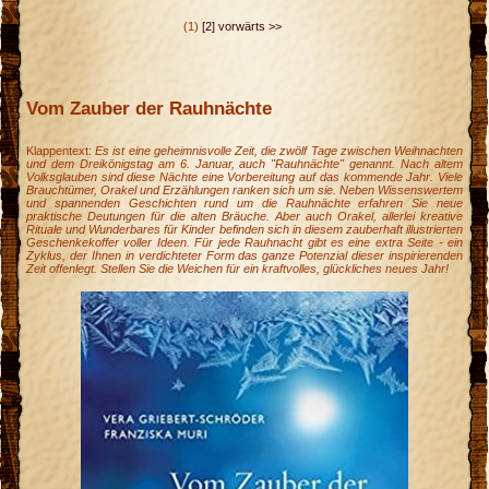
(1)
[2]
vorwärts >>
Vom Zauber der Rauhnächte
Klappentext:
Es ist eine geheimnisvolle Zeit, die zwölf Tage zwischen Weihnachten
und dem Dreikönigstag am 6. Januar, auch "Rauhnächte" genannt. Nach altem
Volksglauben sind diese Nächte eine Vorbereitung auf das kommende Jahr. Viele
Brauchtümer, Orakel und Erzählungen ranken sich um sie. Neben Wissenswertem
und spannenden Geschichten rund um die Rauhnächte erfahren Sie neue
praktische Deutungen für die alten Bräuche. Aber auch Orakel, allerlei kreative
Rituale und Wunderbares für Kinder befinden sich in diesem zauberhaft illustrierten
Geschenkekoffer voller Ideen. Für jede Rauhnacht gibt es eine extra Seite - ein
Zyklus, der Ihnen in verdichteter Form das ganze Potenzial dieser inspirierenden
Zeit offenlegt. Stellen Sie die Weichen für ein kraftvolles, glückliches neues Jahr!
g
e
m