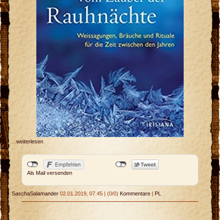
r
...
weiterlesen
Als Mail versenden
SaschaSalamander
02.01.2019, 07.45
|
(0/0)
Kommentare
|
PL