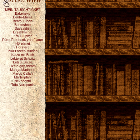
MEIN TAUSCHTICKET
Bakeneko
Bento-Mania
Bento-Lunch
Bentoshop
Buzzaldrin
Erzählmirnix
Frau Jupiter
Fürst Frederick von Flatter
Hörplanet
Hörstern
Inka Loreen Minden
Katze mit Buch
Lektorat Schultz
Letzte Sätze
Like a gay dream
Manga Madness
Marco Callari
Marterpfahl
Nekobento
Tofu Nerdpunk