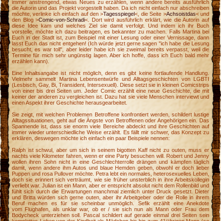
immer anstrengend, etwas Neues zu erzählen, wenn andere bereits ausführlich
die Autorin und das Projekt vorgestellt haben. Da ich nicht einfach nur abschreiben
möchte, verlinke ich einfach auf den >
Tagesspiegel
<, die Seite >
Achsoistdas
< und
den Blog >
Comic-von-Schradi
<. Dort wird ausführlich erklärt, wie die Autorin auf
diese Idee kam und welches Ziel sie damit verfolgt. Und indem ich ihr Buch
vorstelle, möchte ich dazu beitragen, es bekannter zu machen. Falls Martina bei
Euch in der Stadt ist, zum Beispiel mit einer Lesung oder einer Vernissage, dann
lasst Euch das nicht entgehen! (Ich würde jetzt gerne sagen "ich habe die Lesung
besucht, es war toll", aber leider habe ich sie zweimal bereits verpasst, weil die
Termine für mich sehr ungünstig lagen. Aber ich hoffe, dass ich Euch bald mehr
erzählen kann).
Eine Inhaltsangabe ist nicht möglich, denn es gibt keine fortlaufende Handlung.
Vielmehr sammelt Martina Lebensentwürfe und Alltagsgeschichten von LGBTI
(Lesbisch, Gay, Bi, Transident, Intersexuell). Diese setzt sie in kleinen Comicstrips
von einer bis drei Seiten um. Jeder Comic erzählt eine neue Geschichte, die mit
keiner der anderen zu vergleichen ist. Dazu hat sie viele Menschen interviewt und
einen Aspekt ihrer Geschichte herausgearbeitet.
Sie zeigt, mit welchen Problemen Betroffene konfrontiert werden, schildert lustige
Alltagssituationen, geht auf die Ängste von Betroffenen oder Angehörigen ein. Das
Spannende ist, dass sie enorm viele Bereiche abdeckt und ihre Geschichten auf
immer wieder unterschiedliche Weise erzählt. Es fällt mir schwer, das Konzept zu
erklären, deswegen möchte ich einfach ein paar Beispiele nennen:
Ralph ist schwul, aber um sich in seinem bigotten Kaff nicht zu outen, muss er
nachts viele Kilometer fahren, wenn er eine Party besuchen will. Robert und Jenny
wollen ihren Sohn nicht in eine Geschlechterrolle drängen und kämpfen täglich
damit, wenn andere ihm Autos und blaue Hemden geben, obwohl er doch lieber
Puppen und rosa Pullover möchte. Petra lebt ein normales, heterosexuelles Leben,
doch sie erinnert sich verträumt, wie sie früher unsterblich in ihre Arbeitskollegin
verliebt war. Julian ist ein Mann, aber er entspricht absolut nicht dem Rollenbild und
fühlt sich durch die Erwartungen manchmal ziemlich unter Druck gesetzt. Dieter
r
und Britta würden sich gerne outen, aber ihr Arbeitgeber oder die Rolle in ihrem
Beruf machen es für sie scheinbar unmöglich. Sefik erzählt eine Anekdote
k
vom Flughafen, als unklar war, ob er / sie sich nun als Mann oder Frau dem
Bodycheck unterziehen soll. Pascal schildert auf gerade einmal drei Seiten sein