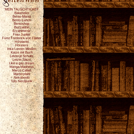
MEIN TAUSCHTICKET
Bakeneko
Bento-Mania
Bento-Lunch
Bentoshop
Buzzaldrin
Erzählmirnix
Frau Jupiter
Fürst Frederick von Flatter
Hörplanet
Hörstern
Inka Loreen Minden
Katze mit Buch
Lektorat Schultz
Letzte Sätze
Like a gay dream
Manga Madness
Marco Callari
Marterpfahl
Nekobento
Tofu Nerdpunk