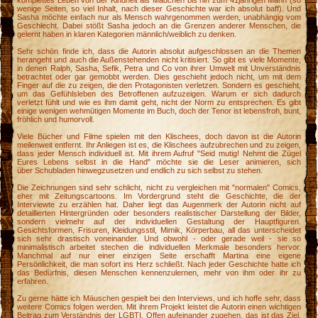
komplettes Leben von der Kindheit als Mädchen bis hin zum 41jährigen Mann (so
wenige Seiten, so viel Inhalt, nach dieser Geschichte war ich absolut baff). Und
Sasha möchte einfach nur als Mensch wahrgenommen werden, unabhängig vom
n
Geschlecht. Dabei stößt Sasha jedoch an die Grenzen anderer Menschen, die
gelernt haben in klaren Kategorien männlich/weiblich zu denken.
Sehr schön finde ich, dass die Autorin absolut aufgeschlossen an die Themen
herangeht und auch die Außenstehenden nicht kritisiert. So gibt es viele Momente,
in denen Ralph, Sasha, Sefik, Petra und Co von ihrer Umwelt mit Unverständnis
betrachtet oder gar gemobbt werden. Dies geschieht jedoch nicht, um mit dem
Finger auf die zu zeigen, die den Protagonisten verletzen. Sondern es geschieht,
um das Gefühlsleben des Betroffenen aufzuzeigen. Warum er sich dadurch
verletzt fühlt und wie es ihm damit geht, nicht der Norm zu entsprechen. Es gibt
einige wenigen wehmütigen Momente im Buch, doch der Tenor ist lebensfroh, bunt,
fröhlich und humorvoll.
Viele Bücher und Filme spielen mit den Klischees, doch davon ist die Autorin
meilenweit entfernt. Ihr Anliegen ist es, die Klischees aufzubrechen und zu zeigen,
dass jeder Mensch individuell ist. Mit ihrem Aufruf "Seid mutig! Nehmt die Zügel
Eures Lebens selbst in die Hand" möchte sie die Leser animieren, sich
über Schubladen hinwegzusetzen und endlich zu sich selbst zu stehen.
Die Zeichnungen sind sehr schlicht, nicht zu vergleichen mit "normalen" Comics,
eher mit Zeitungscartoons. Im Vordergrund steht die Geschichte, die der
Interviewte zu erzählen hat. Daher liegt das Augenmerk der Autorin nicht auf
detaillierten Hintergründen oder besonders realistischer Darstellung der Bilder,
sondern vielmehr auf der individuellen Gestaltung der Hauptfiguren.
Gesichtsformen, Frisuren, Kleidungsstil, Mimik, Körperbau, all das unterscheidet
sich sehr drastisch voneinander. Und obwohl - oder gerade weil - sie so
minimalistisch arbeitet stechen die individuellen Merkmale besonders hervor.
Manchmal auf nur einer einzigen Seite erschafft Martina eine eigene
Persönlichkeit, die man sofort ins Herz schließt. Nach jeder Geschichte hatte ich
das Bedürfnis, diesen Menschen kennenzulernen, mehr von ihm oder ihr zu
erfahren.
Zu gerne hätte ich Mäuschen gespielt bei den Interviews, und ich hoffe sehr, dass
weitere Comics folgen werden. Mit ihrem Projekt leistet die Autorin einen wichtigen
Beitrag zum Verständnis der LGBTI. Offen aufeinander zugehen, das ist das Ziel.