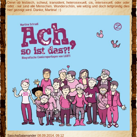
Denn ob lesbisch, schwul, transident, heterosexuell, cis, intersexuell, oder oder
oder - wir sind alle Menschen. Wunderschön, wie witzig und doch tiefgründig dies
hier gezeigt wird. Danke, Martina! :-)
SaschaSalamander
08.09.2014, 09.12