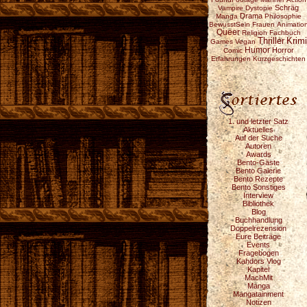
Schräg
Vampire
Dystopie
Drama
Manga
Philosophie
BewusstSein
Frauen
Animatio
Queer
Religion
Fachbuch
Thriller
Krimi
Games
Vegan
Humor
Horror
Comic
Erfahrungen
Kurzgeschichten
1. und letzter Satz
Aktuelles
Auf der Suche
Autoren
Awards
Bento-Gäste
Bento Galerie
Bento Rezepte
Bento Sonstiges
Interview
Bibliothek
Blog
Buchhandlung
Doppelrezension
Eure Beiträge
Events
Fragebogen
Kahdors Vlog
Kapitel
MachMit
Manga
Mangatainment
Notizen