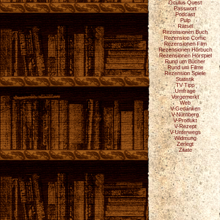
Oculus Quest
Passwort
Podcast
Pulp
Rätsel
Rezensionen Buch
Rezension Comic
Rezensionen Film
Rezensionen Hörbuch
Rezensionen Hörspiel
Rund um Bücher
Rund um Filme
Rezension Spiele
Statistik
TV Tipp
Umfrage
Vorgemerkt
Web
V-Gedanken
V-Nürnberg
V-Produkt
V-Rezept
V-Unterwegs
Widmung
Zerlegt
Zitate