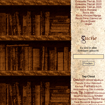
Gelesene Titel ab 2015
Gelesene Titel ab 2020
Gelesene Titel ab 2025
Rezis Romane
Rezis Mix
Rezis Hörspiel Manga
Rezis Filme Games ua
Rezis Queer
Vegan
Es wird in allen
Einträgen gesucht.
Tag-Cloud
Deutsch
BDSM
Mindfuck
Fremde Kultur
Historisch
Fantasy
Kochen
Sci-Fi
Verschwörung
Öko
Komödie
Tip
Jugend
Erotik
Abenteue
Kinder
Mindf*ck
Nürnberg
Reihe
Serie
Märchen
Film
Dar
Tiere
Romantik
Biographie
FoundFootage
Männer
Action