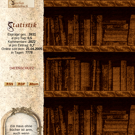
Einträge ges.:
3931
ø pro Tag:
0,5
Kommentare:
2822
ø pro Eintrag:
0,7
Online seit dem:
21.04.2005
in Tagen:
7778
DATENSCHUTZ