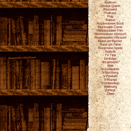
Notizen
Oculus Quest
Passwort
Podcast
Pulp
Rätsel
Rezensionen Buch
Rezension Comic
Rezensionen Film
Rezensionen Hörbuch
Rezensionen Hörspiel
Rund um Bücher
Rund um Filme
Rezension Spiele
Statistik
TV Tipp
Umfrage
Vorgemerkt
Web
V-Gedanken
V-Nürnberg
V-Produkt
V-Rezept
V-Unterwegs
Widmung
Zerlegt
Zitate