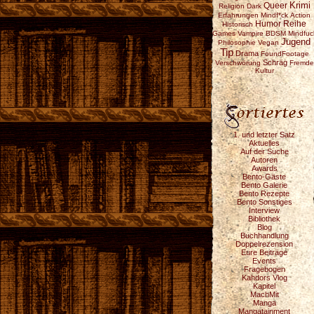
Krimi
Queer
Religion
Dark
Erfahrungen
Mindf*ck
Action
Reihe
Humor
Historisch
Games
Vampire
BDSM
Mindfuc
Jugend
Philosophie
Vegan
Tip
Drama
FoundFootage
Schräg
Verschwörung
Fremde
Kultur
1. und letzter Satz
Aktuelles
Auf der Suche
Autoren
Awards
Bento-Gäste
Bento Galerie
Bento Rezepte
Bento Sonstiges
Interview
Bibliothek
Blog
Buchhandlung
Doppelrezension
Eure Beiträge
Events
Fragebogen
Kahdors Vlog
Kapitel
MachMit
Manga
Mangatainment