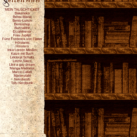
MEIN TAUSCHTICKET
Bakeneko
Bento-Mania
Bento-Lunch
Bentoshop
Buzzaldrin
Erzählmirnix
Frau Jupiter
Fürst Frederick von Flatter
Hörplanet
Hörstern
Inka Loreen Minden
Katze mit Buch
Lektorat Schultz
Letzte Sätze
Like a gay dream
Manga Madness
Marco Callari
Marterpfahl
Nekobento
Tofu Nerdpunk