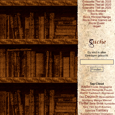
Gelesene Titel ab 2015
Gelesene Titel ab 2020
Gelesene Titel ab 2025
Rezis Romane
Rezis Mix
Rezis Hörspiel Manga
Rezis Filme Games ua
Rezis Queer
Vegan
Es wird in allen
Einträgen gesucht.
Tag-Cloud
Kinder
Comic
Biographie
Märchen
Romantik
Frauen
Horror
Fachbuch
Abenteuer
Deutsch
Öko
BewusstSein
Nürnberg
Manga
Männer
Thriller
Serie
Erotik
Komödie
Tiere
Film
Sci-Fi
Kochen
Fantasy
Dystopie
Kurzgeschichten
Animation