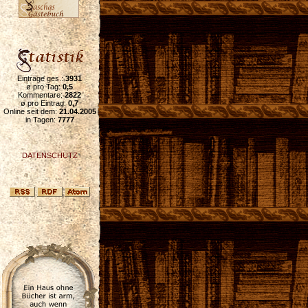
Einträge ges.:
3931
ø pro Tag:
0,5
Kommentare:
2822
ø pro Eintrag:
0,7
Online seit dem:
21.04.2005
in Tagen:
7777
DATENSCHUTZ